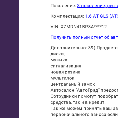
Поколение:
3 поколение, рес
Комплектация:
1.6 AT GLS (AT
VIN: X7MDN41BP8A****12
Получить полный отчет об ав
Дополнительно: 39) Продается
диски,
музыка
сигнализация
новая резина
мультилок
центральный замок
Автосалон "АвтоГрад" предос
Сотрудники помогут подобрат
средства, так и в кредит.
Так же можем принять ваш ав
первоначального взноса если 