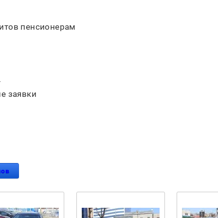
итов пенсионерам
а
т
е заявки
мов