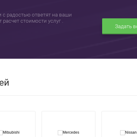
с радостью ответят на ваши
 расчет стоимости услуг .
Задать в
ей