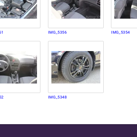
61
IMG_5356
IMG_5354
52
IMG_5348